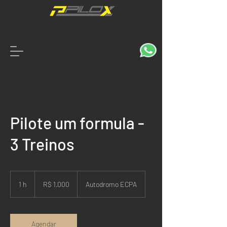
Pilote um formula -
3 Treinos
1.000
Reais
1 h
1
R$ 1.000
Autodromo ECPA
brasileiros
Agendar