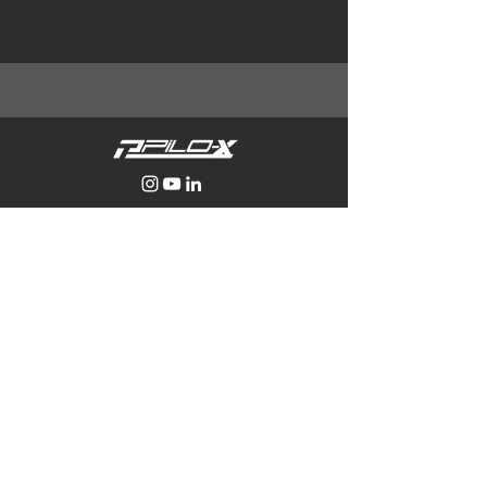
EXPERIÊNCIAS
KART
DIA DE PISTA
EXCLUSIVOS
Termos e condições
|
Politica de
pagamento
(11) 4280.5960
(11) 94478-7787