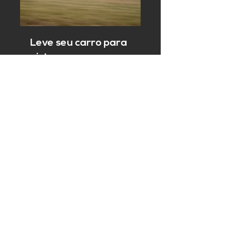
Leve seu carro para
pista
4 h
800
R$ 800
Reais
brasileiros
Agendar