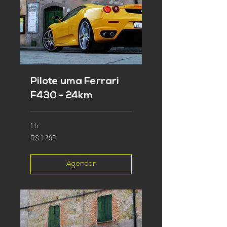
Pilote uma Ferrari
F430 - 24km
1 h
1.399
R$ 1.399
Reais
brasileiros
Agendar