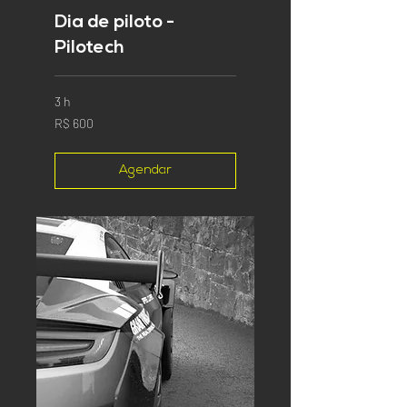
Dia de piloto -
Pilotech
3 h
600
R$ 600
Reais
brasileiros
Agendar