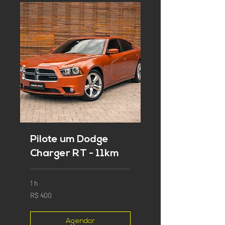
Pilote um Dodge
Charger RT - 11km
1 h
400
R$ 400
Reais
brasileiros
Agendar