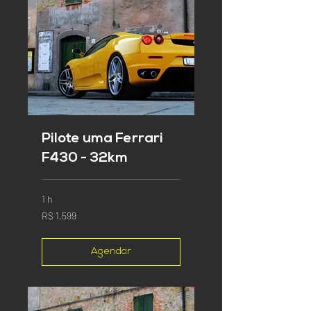
Pilote uma Ferrari
F430 - 32km
1 h
1.599
R$ 1.599
Reais
brasileiros
Agendar