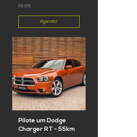
679
R$ 679
Reais
brasileiros
Agendar
Pilote um Dodge
Charger RT - 55km