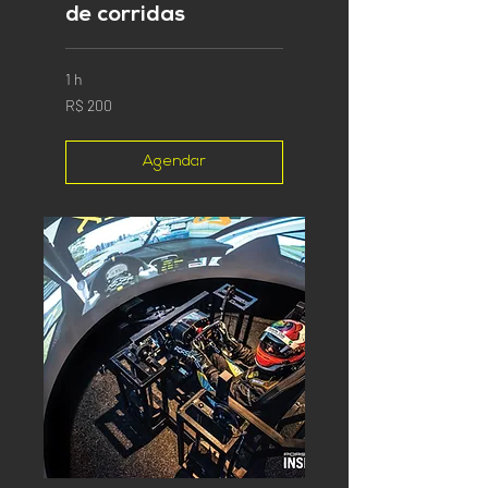
de corridas
1 h
200
R$ 200
Reais
brasileiros
Agendar