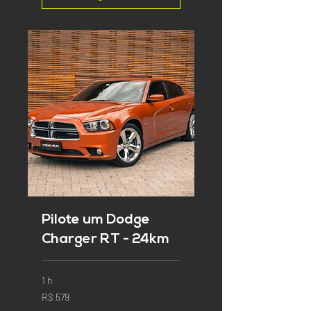
Pilote um Dodge
Charger RT - 24km
1 h
579
R$ 579
Reais
brasileiros