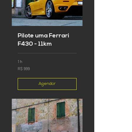
Pilote uma Ferrari
F430 - 11km
1 h
999
R$ 999
Reais
brasileiros
Agendar