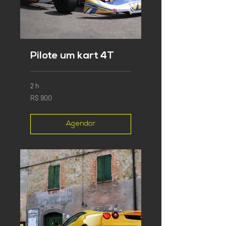
Pilote um kart 4T
2 h
900
R$ 900
Reais
brasileiros
Agendar