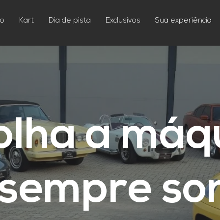
io
Kart
Dia de pista
Exclusivos
Sua experiência
olha a máq
 sempre so