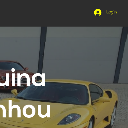
Login
uina
nhou