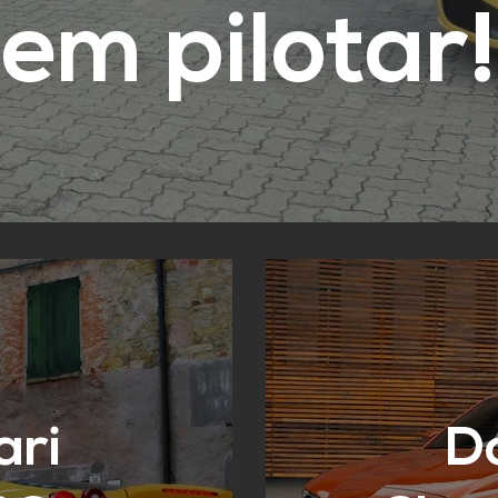
em pilotar!
ari
D