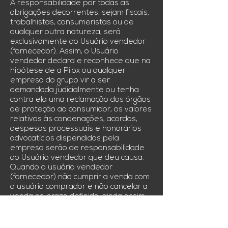
A responsabilidade por todas as
obrigações decorrentes, sejam fiscais,
trabalhistas, consumeristas ou de
qualquer outra natureza, será
exclusivamente do Usuário vendedor
(fornecedor). Assim, o Usuário
vendedor declara e reconhece que na
hipótese de a Pilox ou qualquer
empresa do grupo vir a ser
demandada judicialmente ou tenha
contra ela uma reclamação dos órgãos
de proteção ao consumidor, os valores
relativos às condenações, acordos,
despesas processuais e honorários
advocatícios dispendidos pela
empresa serão de responsabilidade
do Usuário vendedor que deu causa.
Quando o usuário vendedor
(fornecedor) não cumprir a venda com
o usuário comprador e não cancelar a
venda no prazo definido, ainda assim
ser-lhe-á cobrado um valor em
contrapartida aos serviços descritos
na cláusula 1. O valor corresponderá a