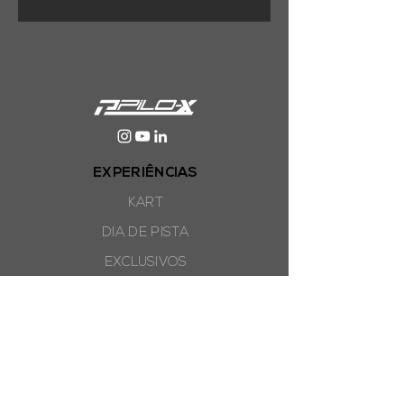
EXPERIÊNCIAS
KART
DIA DE PISTA
EXCLUSIVOS
Termos e condições
|
Politica de
pagamento
(11) 4280.5960
(11) 94478-7787
Av. Quarto Centenário, 1532