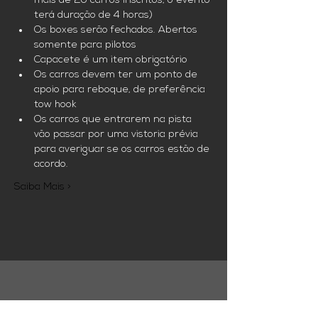
mais de 20 carros inscritos, o evento 
terá duração de 4 horas)
Os boxes serão fechados. Abertos 
somente para pilotos
Capacete é um item obrigatório
Os carros devem ter um ponto de 
apoio para reboque, de preferência 
tow hook
Os carros que entrarem na pista 
vão passar por uma vistoria prévia 
para averiguar se os carros estão de 
acordo. 
Saiba Mais >