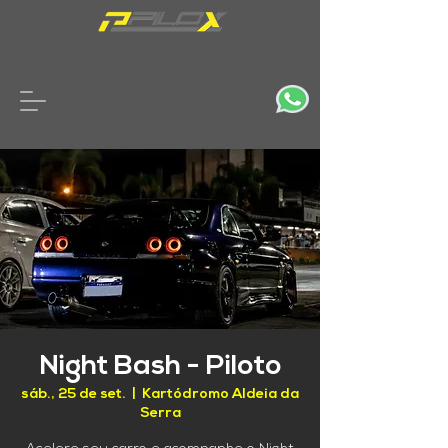
Night Bash - Piloto
sáb., 25 de set.
  |  
Kartódromo Aldeia da
Serra